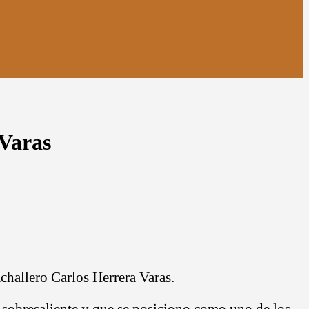
 Varas
challero Carlos Herrera Varas.
a sobresaliente y que se posiciono como uno de los