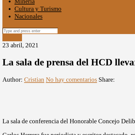
Minería
Cultura y Turismo
Nacionales
Search
for:
Locales
23 abril, 2021
La sala de prensa del HCD lleva
Author:
Cristian
No hay comentarios
Share:
La sala de conferencia del Honorable Concejo Deliber
Carlos Herrera fue periodista y escritor destacado,