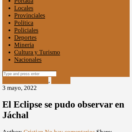
Portada
Locales
Provinciales
Política
Policiales
Deportes
Minería
Cultura y Turismo
Nacionales
Search
for:
Cultura y Turismo
,
Locales
3 mayo, 2022
El Eclipse se pudo observar en
Jáchal
Author:
Cristian
No hay comentarios
Share: